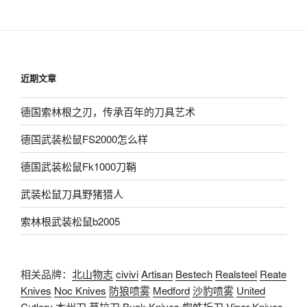
近期文章
德国索林根之刃，传承百年的刀具艺术
德国武装松鼠FS2000怎么样
德国武装松鼠Fk1000刀鞘
武装松鼠刀具野猪猎人
索林根武装松鼠b2005
相关品牌：
北山物志
civivi
Artisan
Bestech
Realsteel
Reate
Knives
Noc Knives
防狼喷雾
Medford
沙豹喷雾
United
Cutlery
本州刀
莫拉刀
Buck Knives
蜘蛛折刀
Viper Knives