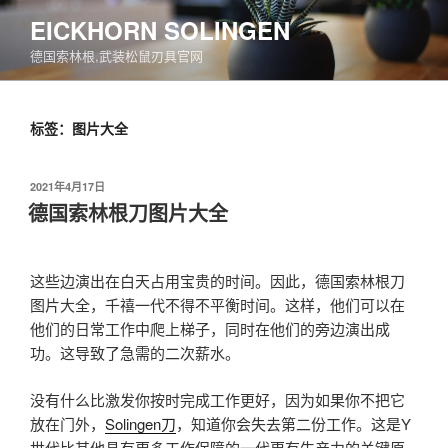
跳
EICKHORN SOLINGEN
至
德国索林根,武装松鼠刃具官网
内
容
标签：图片大全
发
2021年4月17日
布
德国索林根刀图片大全
于
这些边演出在白天占用宝贵的时间。因此，德国索林根刀
图片大全，千禧一代不得不平衡时间。这样，他们可以在
他们的日常工作中爬上梯子，同时在他们的旁边演出成
功。这导致了急需的二次薪水。
没有什么比激发你按时完成工作更好，因为如果你不把它
放在门外，
Solingen刀
，知道你会失去第二份工作。这是Y
世代比其他具有更多工作保障的一代更有生产力的关键原